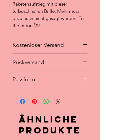
Raketenaufstieg mit dieser
turboschnellen Brille. Mehr muss
dazu auch nicht gesagt werden. To
the moon 🚀!
Kostenloser Versand
Lieferzeit
Rückversand
- Die Niederlande: 1-2 Arbeitstage
- Deutschland: 1-3 Arbeitstage
- Du könntest jeden Artikel innerhalb
- Europa: 1-7 Arbeitstage
Passform
von 14 Tagen nach Eingang Ihrer
ursprünglichen Bestellung gegen
- Linsenhöhe: 50mm
eine Rückerstattung zurücksenden.
- Linsenbreite: 150 mm
- Versandkosten für den Käufer.
Ähnliche
Produkte