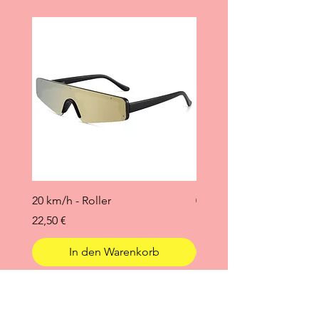
20 km/h - Roller
0 °C
Preis
Preis
22,50 €
19,95 €
In den Warenkorb
Schnelle Brillen
Home