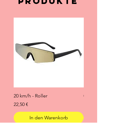
Produkte
20 km/h - Roller
0 °C
Preis
Preis
22,50 €
19,95 €
In den Warenkorb