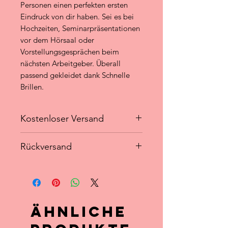
Personen einen perfekten ersten
Eindruck von dir haben. Sei es bei
Hochzeiten, Seminarpräsentationen
vor dem Hörsaal oder
Vorstellungsgesprächen beim
nächsten Arbeitgeber. Überall
passend gekleidet dank Schnelle
Brillen.
Kostenloser Versand
Lieferzeit
Rückversand
- Die Niederlande: 1-2 Arbeitstage
- Deutschland: 1-3 Arbeitstage
- Du könntest jeden Artikel innerhalb
- Europa: 1-7 Arbeitstage
von 14 Tagen nach Eingang Ihrer
ursprünglichen Bestellung gegen
eine Rückerstattung zurücksenden.
Ähnliche
- Versandkosten für den Käufer.