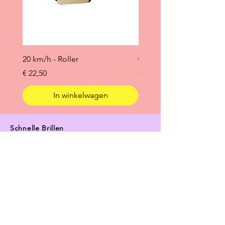
20 km/h - Roller
0 °C
Prijs
Prijs
€ 22,50
€ 19,95
In winkelwagen
Schnelle Brillen
Home
Shop
About
info@schnellebrillen.nl
📍The Netherlands
Customer Service